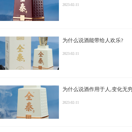
2023-02-11
为什么说酒能带给人欢乐?
2023-02-11
为什么说酒作用于人,变化无穷
2023-02-11