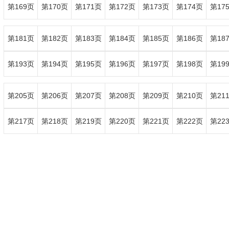
第169页
第170页
第171页
第172页
第173页
第174页
第17
第181页
第182页
第183页
第184页
第185页
第186页
第18
第193页
第194页
第195页
第196页
第197页
第198页
第19
第205页
第206页
第207页
第208页
第209页
第210页
第21
第217页
第218页
第219页
第220页
第221页
第222页
第22