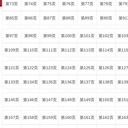
第73页
第74页
第75页
第76页
第77页
第78页
第79
第85页
第86页
第87页
第88页
第89页
第90页
第91
第97页
第98页
第99页
第100页
第101页
第102页
第10
第109页
第110页
第111页
第112页
第113页
第114页
第11
第121页
第122页
第123页
第124页
第125页
第126页
第12
第133页
第134页
第135页
第136页
第137页
第138页
第13
第145页
第146页
第147页
第148页
第149页
第150页
第15
第157页
第158页
第159页
第160页
第161页
第162页
第16