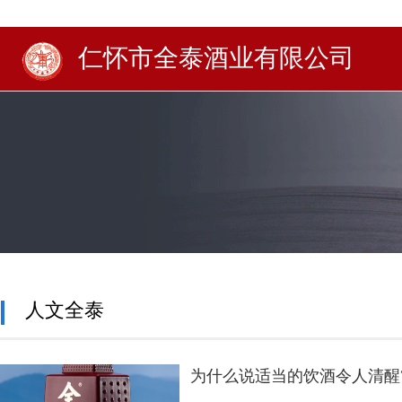
仁怀市全泰酒业有限公司
人文全泰
为什么说适当的饮酒令人清醒