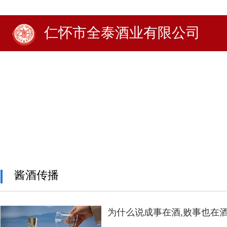
仁怀市全泰酒业有限公司
酱酒传播
为什么说成事在酒,败事也在酒