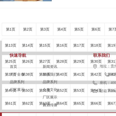
第1页
第2页
第3页
第4页
第5页
第6页
第7
第13页
第14页
第15页
第16页
第17页
第18页
第19
快速导航
联系我们
第25页
第26页
第27页
第28页
第29页
第30页
第31
地址：
贵
首页
新闻资讯
第37页
第38页
第39页
第40页
第41页
第42页
第43
关于全泰
联系我们
联系
品牌系列
品牌系列
座机：
400
厂区展示
全泰文化
第49页
第50页
第51页
第52页
第53页
第54页
第55
邮箱：
zh
厂区展示
第61页
第62页
第63页
第64页
第65页
第66页
第67
酱酒传播