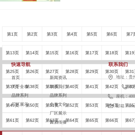
第1页
第2页
第3页
第4页
第5页
第6页
第7
第13页
第14页
第15页
第16页
第17页
第18页
第19
快速导航
联系我们
第25页
第26页
第27页
第28页
第29页
第30页
第31
地址：
贵
首页
新闻资讯
第37页
第38页
第39页
第40页
第41页
第42页
第43
关于全泰
联系我们
联系
品牌系列
品牌系列
座机：
400
厂区展示
全泰文化
第49页
第50页
第51页
第52页
第53页
第54页
第55
邮箱：
zh
厂区展示
第61页
第62页
第63页
第64页
第65页
第66页
第67
酱酒传播