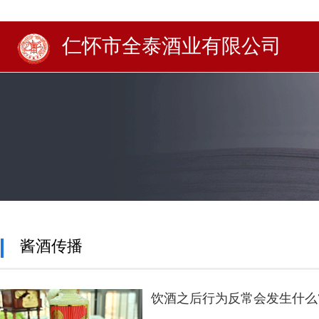
仁怀市全泰酒业有限公司
酱酒传播
饮酒之后行为反常会发生什么