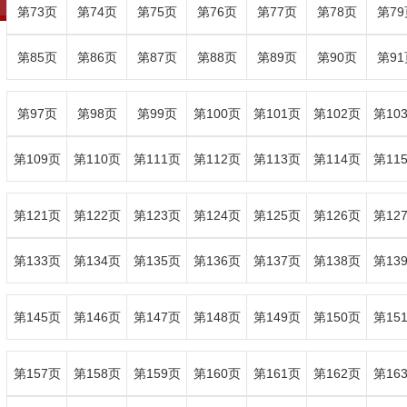
第73页
第74页
第75页
第76页
第77页
第78页
第79
第85页
第86页
第87页
第88页
第89页
第90页
第91
第97页
第98页
第99页
第100页
第101页
第102页
第10
第109页
第110页
第111页
第112页
第113页
第114页
第11
第121页
第122页
第123页
第124页
第125页
第126页
第12
第133页
第134页
第135页
第136页
第137页
第138页
第13
第145页
第146页
第147页
第148页
第149页
第150页
第15
第157页
第158页
第159页
第160页
第161页
第162页
第16