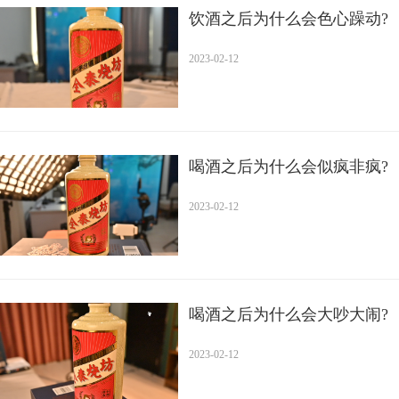
饮酒之后为什么会色心躁动?
2023-02-12
喝酒之后为什么会似疯非疯?
2023-02-12
喝酒之后为什么会大吵大闹?
2023-02-12