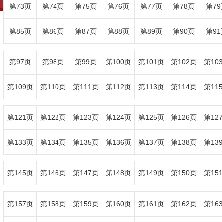
第73页
第74页
第75页
第76页
第77页
第78页
第79
第85页
第86页
第87页
第88页
第89页
第90页
第91
第97页
第98页
第99页
第100页
第101页
第102页
第10
第109页
第110页
第111页
第112页
第113页
第114页
第11
第121页
第122页
第123页
第124页
第125页
第126页
第12
第133页
第134页
第135页
第136页
第137页
第138页
第13
第145页
第146页
第147页
第148页
第149页
第150页
第15
第157页
第158页
第159页
第160页
第161页
第162页
第16