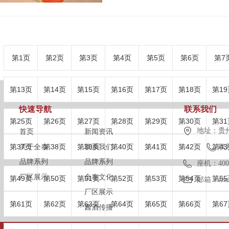
第1页
第2页
第3页
第4页
第5页
第6页
第7
第13页
第14页
第15页
第16页
第17页
第18页
第19
快速导航
联系我们
第25页
第26页
第27页
第28页
第29页
第30页
第31
地址：
贵
首页
新闻资讯
第37页
第38页
第39页
第40页
第41页
第42页
第43
关于全泰
联系我们
联系
品牌系列
品牌系列
座机：
400
厂区展示
全泰文化
第49页
第50页
第51页
第52页
第53页
第54页
第55
邮箱：
zh
厂区展示
第61页
第62页
第63页
第64页
第65页
第66页
第67
酱酒传播