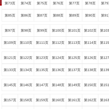
第73页
第74页
第75页
第76页
第77页
第78页
第79
第85页
第86页
第87页
第88页
第89页
第90页
第91
第97页
第98页
第99页
第100页
第101页
第102页
第10
第109页
第110页
第111页
第112页
第113页
第114页
第11
第121页
第122页
第123页
第124页
第125页
第126页
第12
第133页
第134页
第135页
第136页
第137页
第138页
第13
第145页
第146页
第147页
第148页
第149页
第150页
第15
第157页
第158页
第159页
第160页
第161页
第162页
第16