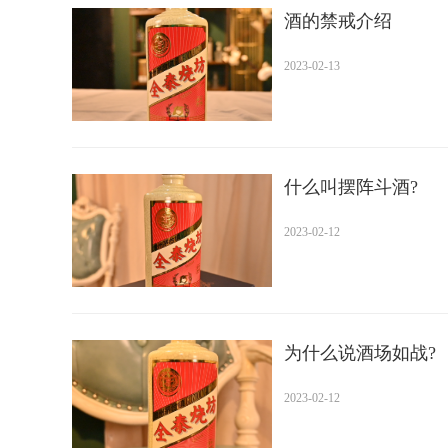
酒的禁戒介绍
2023-02-13
什么叫摆阵斗酒?
2023-02-12
为什么说酒场如战?
2023-02-12