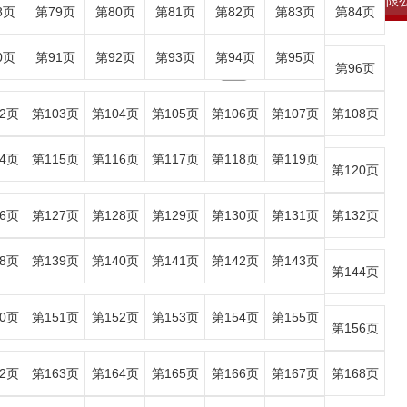
黔ICP备2021000783号-2
版权所有 ©
仁怀市全泰酒业有限
8页
第79页
第80页
第81页
第82页
第83页
第84页
黔ICP备18007710号
0页
第91页
第92页
第93页
第94页
第95页
第96页
本网站支持
IPv6
2页
第103页
第104页
第105页
第106页
第107页
第108页
4页
第115页
第116页
第117页
第118页
第119页
第120页
6页
第127页
第128页
第129页
第130页
第131页
第132页
8页
第139页
第140页
第141页
第142页
第143页
第144页
0页
第151页
第152页
第153页
第154页
第155页
第156页
2页
第163页
第164页
第165页
第166页
第167页
第168页