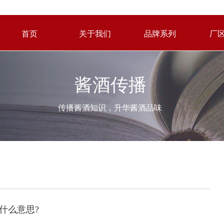
首页
关于我们
品牌系列
厂
首页
关于我们
品牌系列
厂
酱酒传播
传播酱酒知识，升华酱酒品味
什么意思?