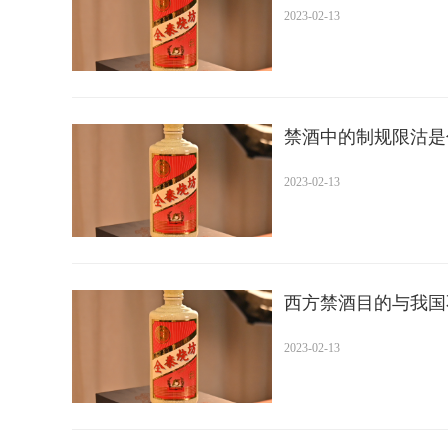
2023-02-13
禁酒中的制规限沽是
2023-02-13
西方禁酒目的与我国
2023-02-13