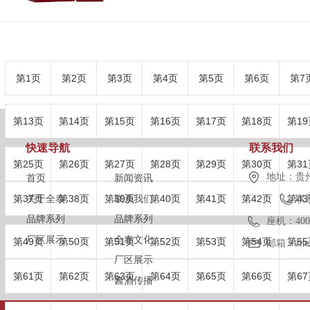
第1页
第2页
第3页
第4页
第5页
第6页
第7
第13页
第14页
第15页
第16页
第17页
第18页
第19
快速导航
联系我们
第25页
第26页
第27页
第28页
第29页
第30页
第31
地址：
贵
首页
新闻资讯
第37页
第38页
第39页
第40页
第41页
第42页
第43
关于全泰
联系我们
联系
品牌系列
品牌系列
座机：
400
厂区展示
全泰文化
第49页
第50页
第51页
第52页
第53页
第54页
第55
邮箱：
zh
厂区展示
第61页
第62页
第63页
第64页
第65页
第66页
第67
酱酒传播