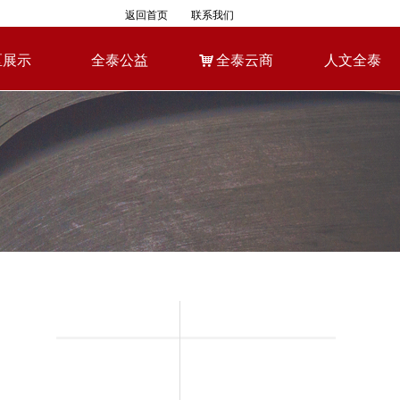
返回首页
联系我们
区展示
全泰公益
낙
全泰云商
人文全泰
区展示
全泰公益
낙
全泰云商
人文全泰