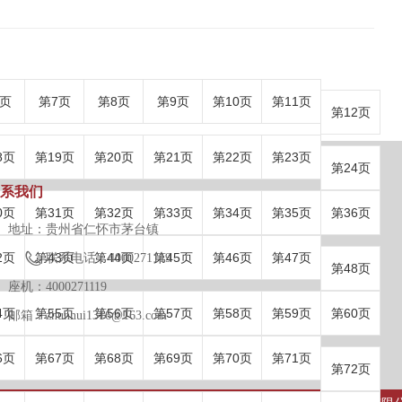
6页
第7页
第8页
第9页
第10页
第11页
第12页
8页
第19页
第20页
第21页
第22页
第23页
第24页
系我们
0页
第31页
第32页
第33页
第34页
第35页
第36页
地址：
贵州省仁怀市茅台镇
2页
第43页
第44页
第45页
第46页
第47页
联系电话：4000271119
第48页
座机：
4000271119
4页
第55页
第56页
第57页
第58页
第59页
第60页
邮箱：
zhunhui1316@163.com
6页
第67页
第68页
第69页
第70页
第71页
第72页