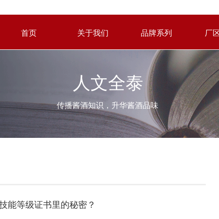
首页
关于我们
品牌系列
厂
首页
关于我们
品牌系列
厂
人文全泰
传播酱酒知识，升华酱酒品味
技能等级证书里的秘密？