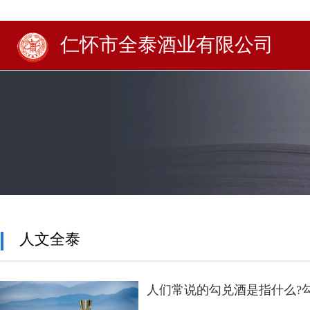
仁怀市全泰酒业有限公司
人文全泰
人们常说的勾兑酒是指什么?