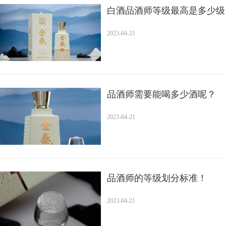
白酒品酒师等级最高是多少级
2023-04-21
品酒师需要能喝多少酒呢？
2023-04-21
品酒师的等级划分标准！
2023-04-21