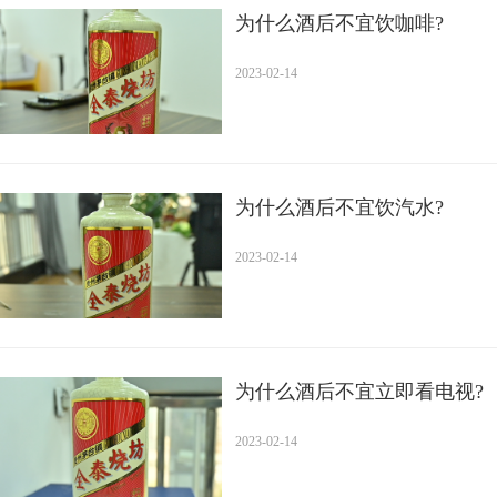
为什么酒后不宜饮咖啡?
2023-02-14
为什么酒后不宜饮汽水?
2023-02-14
为什么酒后不宜立即看电视?
2023-02-14