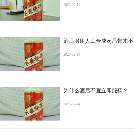
2023-02-14
酒后服用人工合成药品带来不
2023-02-14
为什么酒后不宜立即服药？
2023-02-14