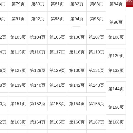
黔ICP备2021000783号-2
版权所有 ©
仁怀市全泰酒业有限
8页
第79页
第80页
第81页
第82页
第83页
第84页
黔ICP备18007710号
0页
第91页
第92页
第93页
第94页
第95页
第96页
本网站支持
IPv6
2页
第103页
第104页
第105页
第106页
第107页
第108页
4页
第115页
第116页
第117页
第118页
第119页
第120页
6页
第127页
第128页
第129页
第130页
第131页
第132页
8页
第139页
第140页
第141页
第142页
第143页
第144页
0页
第151页
第152页
第153页
第154页
第155页
第156页
2页
第163页
第164页
第165页
第166页
第167页
第168页