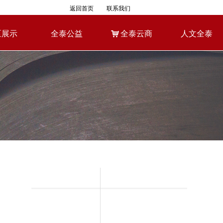
返回首页
联系我们
区展示
全泰公益
낙
全泰云商
人文全泰
区展示
全泰公益
낙
全泰云商
人文全泰