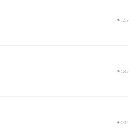
넶
1279
넶
1518
넶
1414