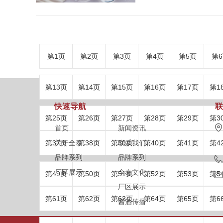
第1页
第2页
第3页
第4页
第5页
第
第13页
第14页
第15页
第16页
第17页
第1
快速导航
联
第25页
第26页
第27页
第28页
第29页
第3
首页
新闻资讯
第37页
第38页
第39页
第40页
第41页
第4
关于全泰
联系我们
品牌系列
品牌系列
厂区展示
全泰文化
第49页
第50页
第51页
第52页
第53页
第5
厂区展示
第61页
第62页
第63页
第64页
第65页
第6
酱酒传播