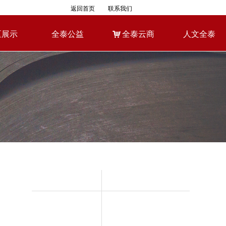
返回首页
联系我们
区展示
全泰公益
낙
全泰云商
人文全泰
区展示
全泰公益
낙
全泰云商
人文全泰