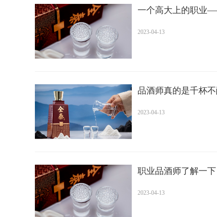
一个高大上的职业—
2023-04-13
品酒师真的是千杯不
2023-04-13
职业品酒师了解一下
2023-04-13