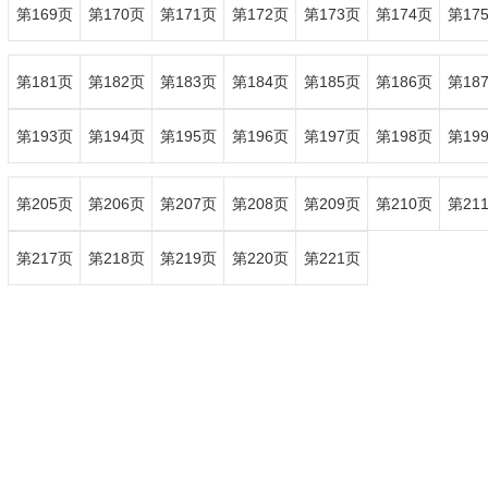
第169页
第170页
第171页
第172页
第173页
第174页
第17
第181页
第182页
第183页
第184页
第185页
第186页
第18
第193页
第194页
第195页
第196页
第197页
第198页
第19
第205页
第206页
第207页
第208页
第209页
第210页
第21
第217页
第218页
第219页
第220页
第221页