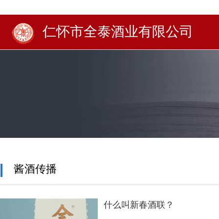
仁怀市全泰酒业有限公司
酱酒传播
什么叫新春酒联？