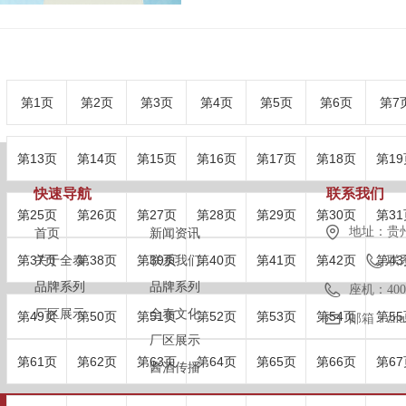
第1页
第2页
第3页
第4页
第5页
第6页
第7
第13页
第14页
第15页
第16页
第17页
第18页
第19
快速导航
联系我们
第25页
第26页
第27页
第28页
第29页
第30页
第31
地址：
贵
首页
新闻资讯
第37页
第38页
第39页
第40页
第41页
第42页
第43
关于全泰
联系我们
联系
品牌系列
品牌系列
座机：
400
厂区展示
全泰文化
第49页
第50页
第51页
第52页
第53页
第54页
第55
邮箱：
zh
厂区展示
第61页
第62页
第63页
第64页
第65页
第66页
第67
酱酒传播