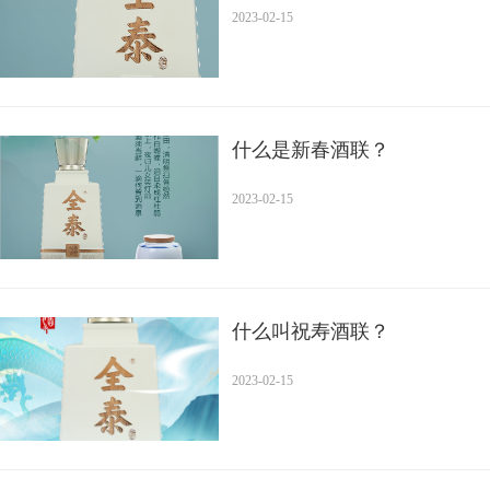
2023-02-15
什么是新春酒联？
2023-02-15
什么叫祝寿酒联？
2023-02-15