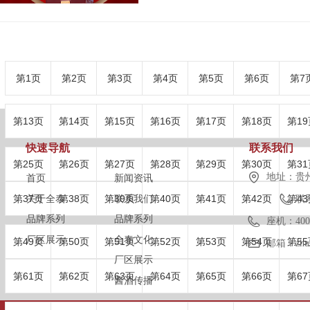
第1页
第2页
第3页
第4页
第5页
第6页
第7
第13页
第14页
第15页
第16页
第17页
第18页
第19
快速导航
联系我们
第25页
第26页
第27页
第28页
第29页
第30页
第31
地址：
贵
首页
新闻资讯
第37页
第38页
第39页
第40页
第41页
第42页
第43
关于全泰
联系我们
联系
品牌系列
品牌系列
座机：
400
厂区展示
全泰文化
第49页
第50页
第51页
第52页
第53页
第54页
第55
邮箱：
zh
厂区展示
第61页
第62页
第63页
第64页
第65页
第66页
第67
酱酒传播