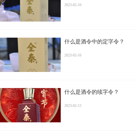
2023-02-16
什么是酒令中的定字令？
2023-02-16
什么是酒令的续字令？
2023-02-15