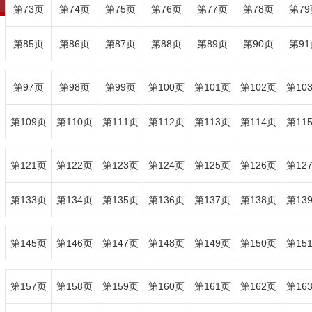
第73页
第74页
第75页
第76页
第77页
第78页
第79
第85页
第86页
第87页
第88页
第89页
第90页
第91
第97页
第98页
第99页
第100页
第101页
第102页
第10
第109页
第110页
第111页
第112页
第113页
第114页
第11
第121页
第122页
第123页
第124页
第125页
第126页
第12
第133页
第134页
第135页
第136页
第137页
第138页
第13
第145页
第146页
第147页
第148页
第149页
第150页
第15
第157页
第158页
第159页
第160页
第161页
第162页
第16