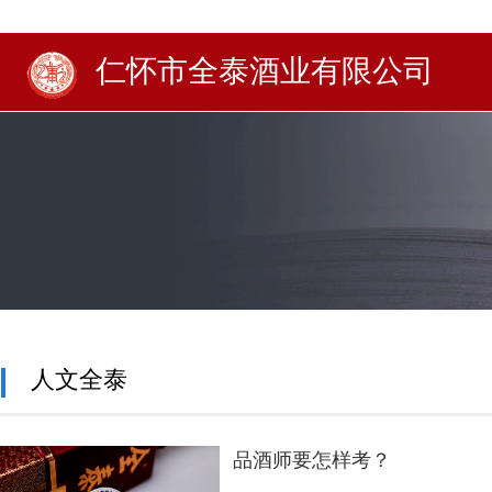
仁怀市全泰酒业有限公司
人文全泰
品酒师要怎样考？