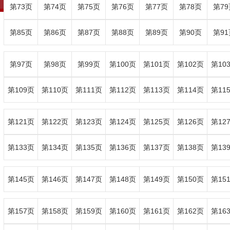
第73页
第74页
第75页
第76页
第77页
第78页
第79
第85页
第86页
第87页
第88页
第89页
第90页
第91
第97页
第98页
第99页
第100页
第101页
第102页
第10
第109页
第110页
第111页
第112页
第113页
第114页
第11
第121页
第122页
第123页
第124页
第125页
第126页
第12
第133页
第134页
第135页
第136页
第137页
第138页
第13
第145页
第146页
第147页
第148页
第149页
第150页
第15
第157页
第158页
第159页
第160页
第161页
第162页
第16