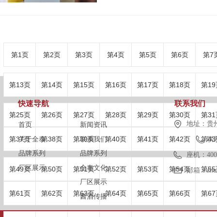
第1页
第2页
第3页
第4页
第5页
第6页
第7
第13页
第14页
第15页
第16页
第17页
第18页
第19
快速导航
联系我们
第25页
第26页
第27页
第28页
第29页
第30页
第31
地址：
贵
首页
新闻资讯
第37页
第38页
第39页
第40页
第41页
第42页
第43
关于全泰
联系我们
联系
品牌系列
品牌系列
座机：
400
厂区展示
全泰文化
第49页
第50页
第51页
第52页
第53页
第54页
第55
邮箱：
zh
厂区展示
第61页
第62页
第63页
第64页
第65页
第66页
第67
酱酒传播