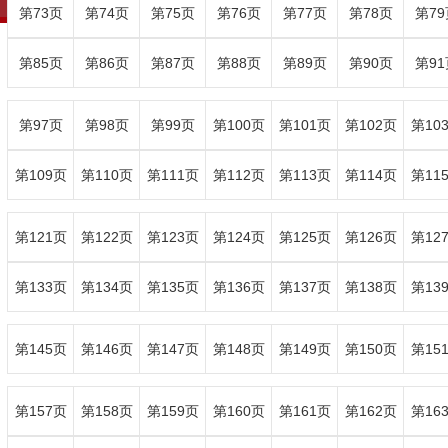
第73页
第74页
第75页
第76页
第77页
第78页
第79
第85页
第86页
第87页
第88页
第89页
第90页
第91
第97页
第98页
第99页
第100页
第101页
第102页
第10
第109页
第110页
第111页
第112页
第113页
第114页
第11
第121页
第122页
第123页
第124页
第125页
第126页
第12
第133页
第134页
第135页
第136页
第137页
第138页
第13
第145页
第146页
第147页
第148页
第149页
第150页
第15
第157页
第158页
第159页
第160页
第161页
第162页
第16