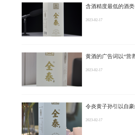
含酒精度最低的酒类
2023-02-17
黄酒的广告词以“营
2023-02-17
令炎黄子孙引以自豪
2023-02-17