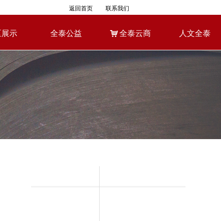
返回首页
联系我们
区展示
全泰公益
낙
全泰云商
人文全泰
区展示
全泰公益
낙
全泰云商
人文全泰