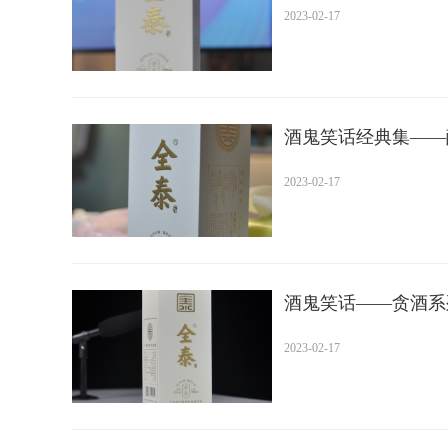
2023-02-17
酒鬼笑话经典集——
2023-02-17
酒鬼笑话——贪酒系
2023-02-17