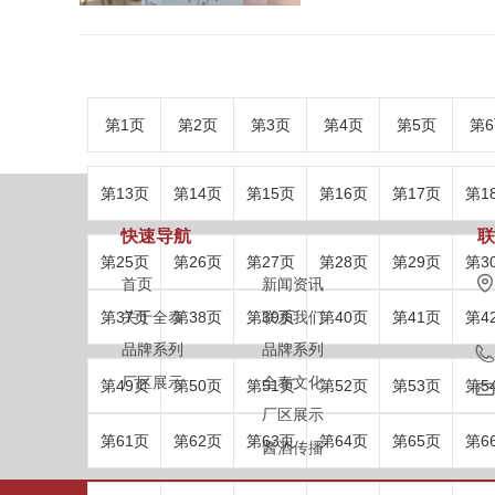
第1页
第2页
第3页
第4页
第5页
第
第13页
第14页
第15页
第16页
第17页
第1
快速导航
联
第25页
第26页
第27页
第28页
第29页
第3
首页
新闻资讯
第37页
第38页
第39页
第40页
第41页
第4
关于全泰
联系我们
品牌系列
品牌系列
厂区展示
全泰文化
第49页
第50页
第51页
第52页
第53页
第5
厂区展示
第61页
第62页
第63页
第64页
第65页
第6
酱酒传播