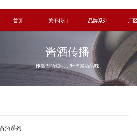
首页
关于我们
品牌系列
厂
首页
关于我们
品牌系列
厂
酱酒传播
传播酱酒知识，升华酱酒品味
贪酒系列