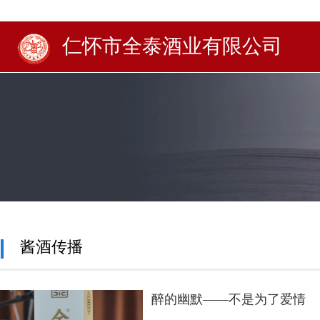
仁怀市全泰酒业有限公司
酱酒传播
醉的幽默——不是为了爱情