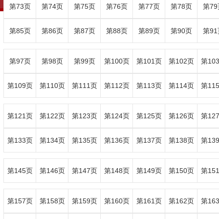
第73页
第74页
第75页
第76页
第77页
第78页
第79
第85页
第86页
第87页
第88页
第89页
第90页
第91
第97页
第98页
第99页
第100页
第101页
第102页
第10
第109页
第110页
第111页
第112页
第113页
第114页
第11
第121页
第122页
第123页
第124页
第125页
第126页
第12
第133页
第134页
第135页
第136页
第137页
第138页
第13
第145页
第146页
第147页
第148页
第149页
第150页
第15
第157页
第158页
第159页
第160页
第161页
第162页
第16