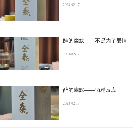
2023-02-17
醉的幽默——不是为了爱情
2023-02-17
醉的幽默——酒精反应
2023-02-17