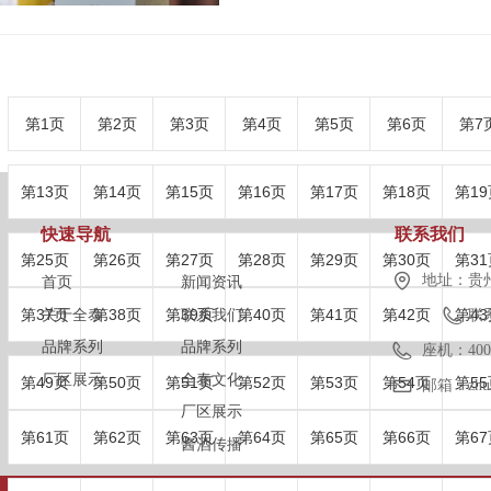
第1页
第2页
第3页
第4页
第5页
第6页
第7
第13页
第14页
第15页
第16页
第17页
第18页
第19
快速导航
联系我们
第25页
第26页
第27页
第28页
第29页
第30页
第31
地址：
贵
首页
新闻资讯
第37页
第38页
第39页
第40页
第41页
第42页
第43
关于全泰
联系我们
联系
品牌系列
品牌系列
座机：
400
厂区展示
全泰文化
第49页
第50页
第51页
第52页
第53页
第54页
第55
邮箱：
zh
厂区展示
第61页
第62页
第63页
第64页
第65页
第66页
第67
酱酒传播