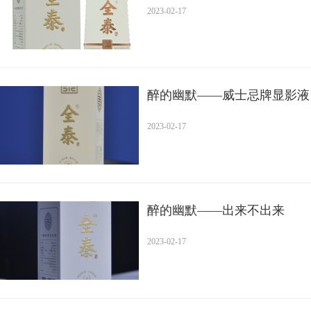
2023-02-17
醉的幽默——威士忌牌显影液
2023-02-17
醉的幽默——出来不出来
2023-02-17