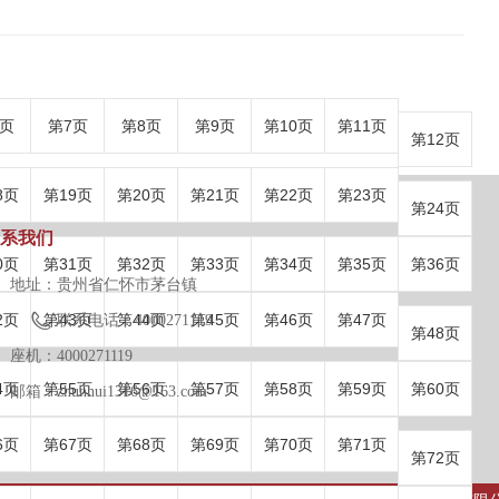
6页
第7页
第8页
第9页
第10页
第11页
第12页
8页
第19页
第20页
第21页
第22页
第23页
第24页
系我们
0页
第31页
第32页
第33页
第34页
第35页
第36页
地址：
贵州省仁怀市茅台镇
2页
第43页
第44页
第45页
第46页
第47页
联系电话：4000271119
第48页
座机：
4000271119
4页
第55页
第56页
第57页
第58页
第59页
第60页
邮箱：
zhunhui1316@163.com
6页
第67页
第68页
第69页
第70页
第71页
第72页