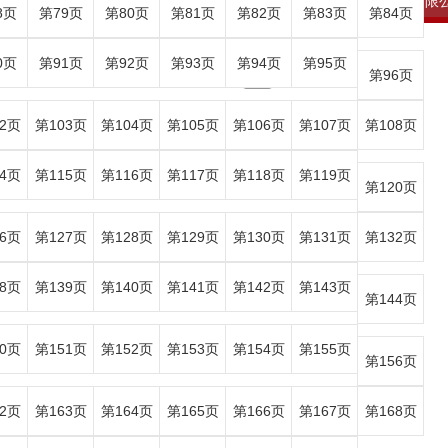
黔ICP备2021000783号-2
版权所有 ©
仁怀市全泰酒业有限
8页
第79页
第80页
第81页
第82页
第83页
第84页
黔ICP备18007710号
0页
第91页
第92页
第93页
第94页
第95页
第96页
本网站支持
IPv6
2页
第103页
第104页
第105页
第106页
第107页
第108页
4页
第115页
第116页
第117页
第118页
第119页
第120页
6页
第127页
第128页
第129页
第130页
第131页
第132页
8页
第139页
第140页
第141页
第142页
第143页
第144页
0页
第151页
第152页
第153页
第154页
第155页
第156页
2页
第163页
第164页
第165页
第166页
第167页
第168页