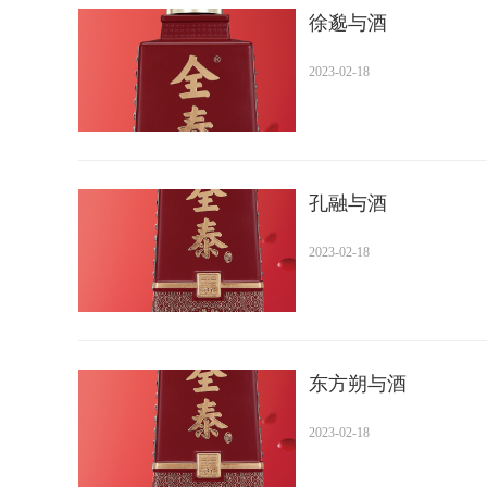
徐邈与酒
2023-02-18
孔融与酒
2023-02-18
东方朔与酒
2023-02-18