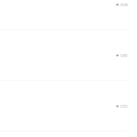
넶
1634
넶
1392
넶
1552