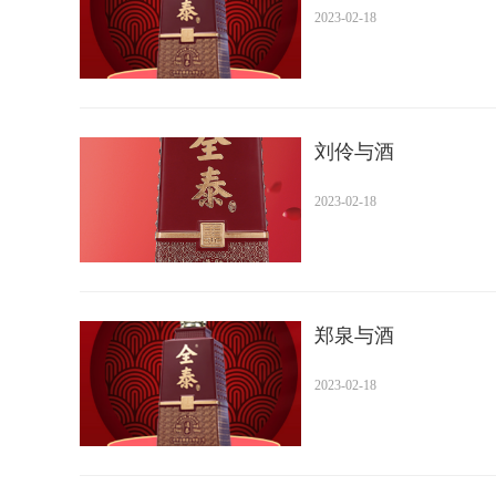
2023-02-18
刘伶与酒
2023-02-18
郑泉与酒
2023-02-18