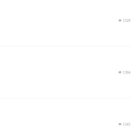
넶
1329
넶
1394
넶
1345