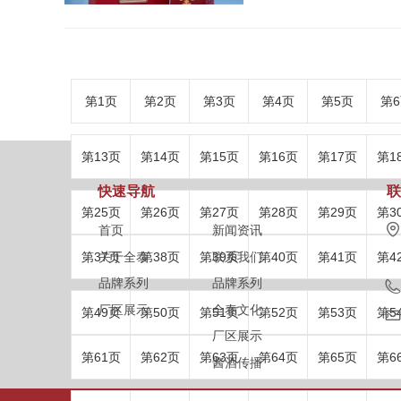
第1页
第2页
第3页
第4页
第5页
第
第13页
第14页
第15页
第16页
第17页
第1
快速导航
联
第25页
第26页
第27页
第28页
第29页
第3
首页
新闻资讯
第37页
第38页
第39页
第40页
第41页
第4
关于全泰
联系我们
品牌系列
品牌系列
厂区展示
全泰文化
第49页
第50页
第51页
第52页
第53页
第5
厂区展示
第61页
第62页
第63页
第64页
第65页
第6
酱酒传播