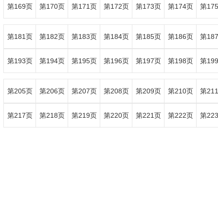
第169页
第170页
第171页
第172页
第173页
第174页
第17
第181页
第182页
第183页
第184页
第185页
第186页
第18
第193页
第194页
第195页
第196页
第197页
第198页
第19
第205页
第206页
第207页
第208页
第209页
第210页
第21
第217页
第218页
第219页
第220页
第221页
第222页
第22