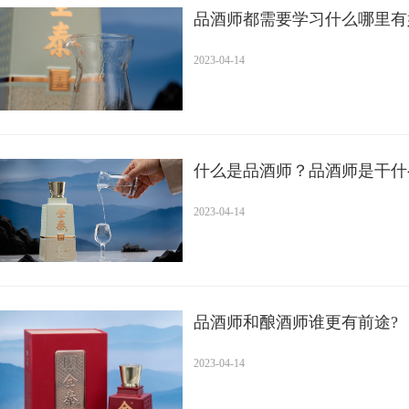
品酒师都需要学习什么哪里有
2023-04-14
什么是品酒师？品酒师是干什
2023-04-14
品酒师和酿酒师谁更有前途?
2023-04-14