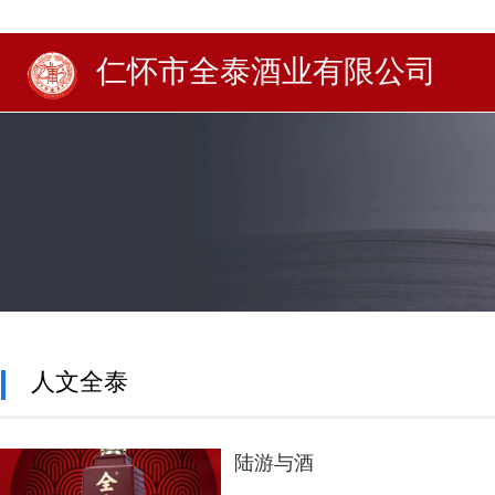
仁怀市全泰酒业有限公司
人文全泰
陆游与酒