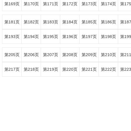
第169页
第170页
第171页
第172页
第173页
第174页
第17
第181页
第182页
第183页
第184页
第185页
第186页
第18
第193页
第194页
第195页
第196页
第197页
第198页
第19
第205页
第206页
第207页
第208页
第209页
第210页
第21
第217页
第218页
第219页
第220页
第221页
第222页
第22