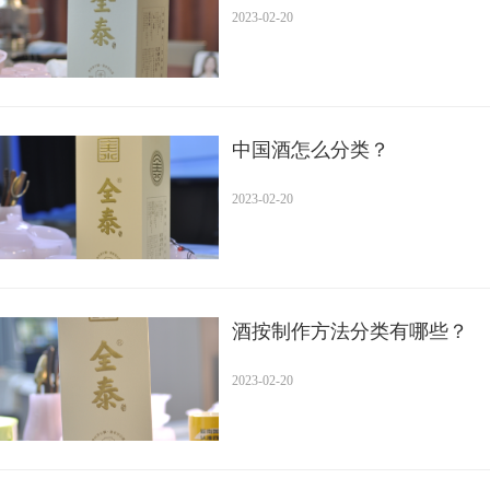
2023-02-20
中国酒怎么分类？
2023-02-20
酒按制作方法分类有哪些？
2023-02-20