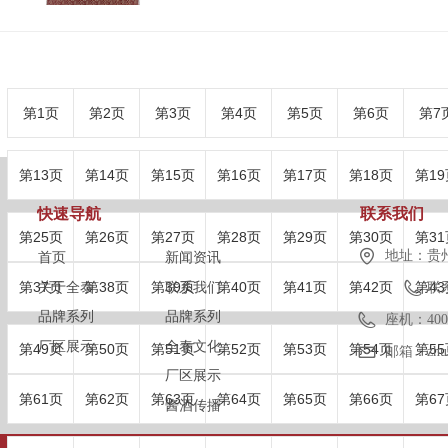
第1页
第2页
第3页
第4页
第5页
第6页
第7
第13页
第14页
第15页
第16页
第17页
第18页
第19
快速导航
联系我们
第25页
第26页
第27页
第28页
第29页
第30页
第31
地址：
贵
首页
新闻资讯
第37页
第38页
第39页
第40页
第41页
第42页
第43
关于全泰
联系我们
联系
品牌系列
品牌系列
座机：
400
厂区展示
全泰文化
第49页
第50页
第51页
第52页
第53页
第54页
第55
邮箱：
zh
厂区展示
第61页
第62页
第63页
第64页
第65页
第66页
第67
酱酒传播