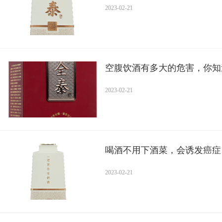
2023-02-21
空腹饮酒有多大的危害，你知
2023-02-21
喝酒不用下酒菜，会诱发癌症
2023-02-21