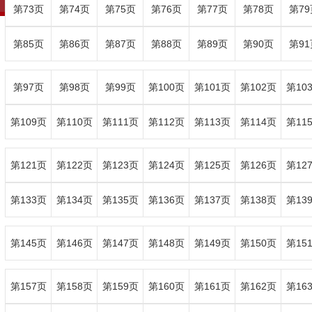
第73页
第74页
第75页
第76页
第77页
第78页
第79
第85页
第86页
第87页
第88页
第89页
第90页
第91
第97页
第98页
第99页
第100页
第101页
第102页
第10
第109页
第110页
第111页
第112页
第113页
第114页
第11
第121页
第122页
第123页
第124页
第125页
第126页
第12
第133页
第134页
第135页
第136页
第137页
第138页
第13
第145页
第146页
第147页
第148页
第149页
第150页
第15
第157页
第158页
第159页
第160页
第161页
第162页
第16