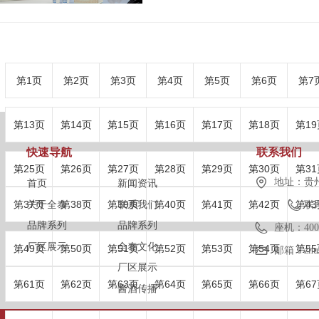
第1页
第2页
第3页
第4页
第5页
第6页
第7
第13页
第14页
第15页
第16页
第17页
第18页
第19
快速导航
联系我们
第25页
第26页
第27页
第28页
第29页
第30页
第31
地址：
贵
首页
新闻资讯
第37页
第38页
第39页
第40页
第41页
第42页
第43
关于全泰
联系我们
联系
品牌系列
品牌系列
座机：
400
厂区展示
全泰文化
第49页
第50页
第51页
第52页
第53页
第54页
第55
邮箱：
zh
厂区展示
第61页
第62页
第63页
第64页
第65页
第66页
第67
酱酒传播