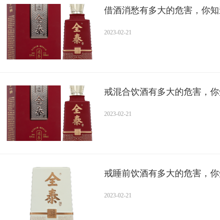
借酒消愁有多大的危害，你知
2023-02-21
戒混合饮酒有多大的危害，你
2023-02-21
戒睡前饮酒有多大的危害，你
2023-02-21