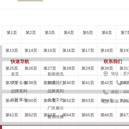
第1页
第2页
第3页
第4页
第5页
第6页
第7
第13页
第14页
第15页
第16页
第17页
第18页
第19
快速导航
联系我们
第25页
第26页
第27页
第28页
第29页
第30页
第31
地址：
贵
首页
新闻资讯
第37页
第38页
第39页
第40页
第41页
第42页
第43
关于全泰
联系我们
联系
品牌系列
品牌系列
座机：
400
厂区展示
全泰文化
第49页
第50页
第51页
第52页
第53页
第54页
第55
邮箱：
zh
厂区展示
第61页
第62页
第63页
第64页
第65页
第66页
第67
酱酒传播