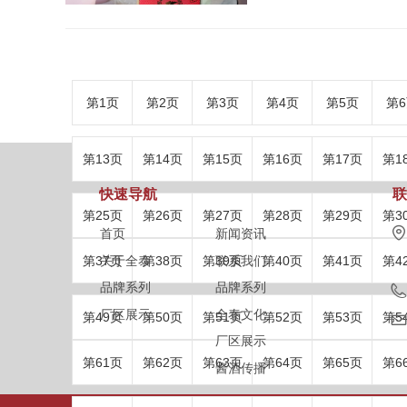
第1页
第2页
第3页
第4页
第5页
第
第13页
第14页
第15页
第16页
第17页
第1
快速导航
联
第25页
第26页
第27页
第28页
第29页
第3
首页
新闻资讯
第37页
第38页
第39页
第40页
第41页
第4
关于全泰
联系我们
品牌系列
品牌系列
厂区展示
全泰文化
第49页
第50页
第51页
第52页
第53页
第5
厂区展示
第61页
第62页
第63页
第64页
第65页
第6
酱酒传播