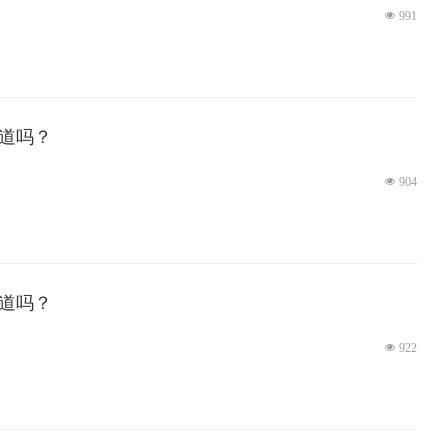
넶
991
道吗？
넶
904
道吗？
넶
922