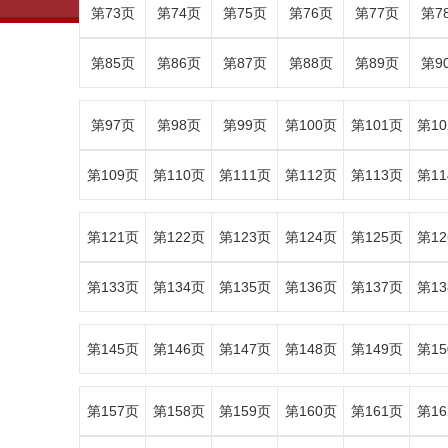
第73页
第74页
第75页
第76页
第77页
第7
第85页
第86页
第87页
第88页
第89页
第9
第97页
第98页
第99页
第100页
第101页
第10
第109页
第110页
第111页
第112页
第113页
第11
第121页
第122页
第123页
第124页
第125页
第12
第133页
第134页
第135页
第136页
第137页
第13
第145页
第146页
第147页
第148页
第149页
第15
第157页
第158页
第159页
第160页
第161页
第16