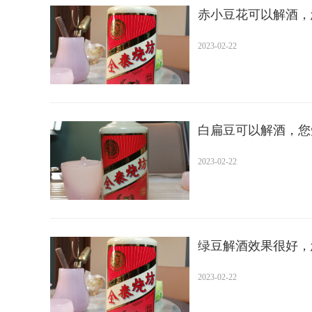
赤小豆花可以解酒，
2023-02-22
白扁豆可以解酒，您
2023-02-22
绿豆解酒效果很好，
2023-02-22