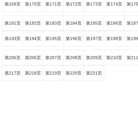
第169页
第170页
第171页
第172页
第173页
第174页
第17
第181页
第182页
第183页
第184页
第185页
第186页
第18
第193页
第194页
第195页
第196页
第197页
第198页
第19
第205页
第206页
第207页
第208页
第209页
第210页
第21
第217页
第218页
第219页
第220页
第221页