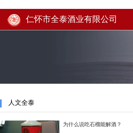
仁怀市全泰酒业有限公司
人文全泰
为什么说吃石榴能解酒？