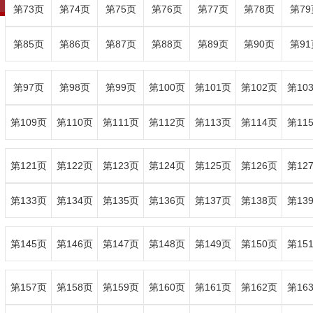
第73页
第74页
第75页
第76页
第77页
第78页
第79
第85页
第86页
第87页
第88页
第89页
第90页
第91
第97页
第98页
第99页
第100页
第101页
第102页
第10
第109页
第110页
第111页
第112页
第113页
第114页
第11
第121页
第122页
第123页
第124页
第125页
第126页
第12
第133页
第134页
第135页
第136页
第137页
第138页
第13
第145页
第146页
第147页
第148页
第149页
第150页
第15
第157页
第158页
第159页
第160页
第161页
第162页
第16