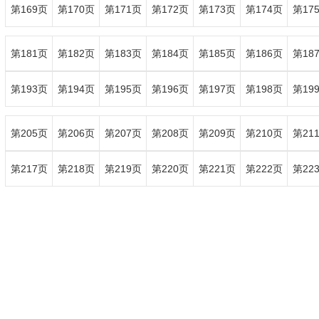
第169页
第170页
第171页
第172页
第173页
第174页
第17
第181页
第182页
第183页
第184页
第185页
第186页
第18
第193页
第194页
第195页
第196页
第197页
第198页
第19
第205页
第206页
第207页
第208页
第209页
第210页
第21
第217页
第218页
第219页
第220页
第221页
第222页
第22