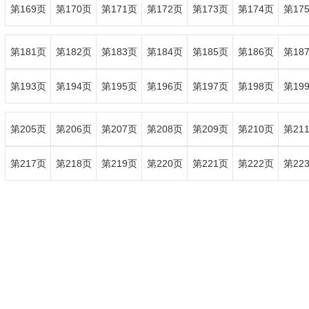
第169页
第170页
第171页
第172页
第173页
第174页
第17
第181页
第182页
第183页
第184页
第185页
第186页
第18
第193页
第194页
第195页
第196页
第197页
第198页
第19
第205页
第206页
第207页
第208页
第209页
第210页
第21
第217页
第218页
第219页
第220页
第221页
第222页
第22