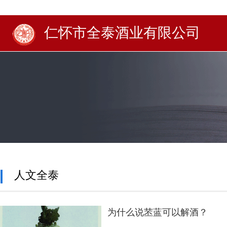
仁怀市全泰酒业有限公司
人文全泰
为什么说苤蓝可以解酒？