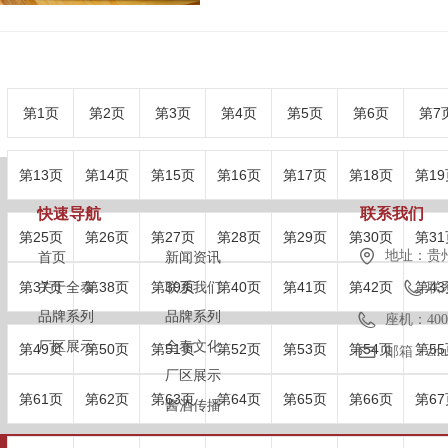
第1页
第2页
第3页
第4页
第5页
第6页
第7
第13页
第14页
第15页
第16页
第17页
第18页
第19
快速导航
联系我们
第25页
第26页
第27页
第28页
第29页
第30页
第31
地址：
贵
首页
新闻资讯
第37页
第38页
第39页
第40页
第41页
第42页
第43
关于全泰
联系我们
联系
品牌系列
品牌系列
座机：
400
厂区展示
全泰文化
第49页
第50页
第51页
第52页
第53页
第54页
第55
邮箱：
zh
厂区展示
第61页
第62页
第63页
第64页
第65页
第66页
第67
酱酒传播