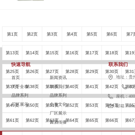
第1页
第2页
第3页
第4页
第5页
第6页
第7
第13页
第14页
第15页
第16页
第17页
第18页
第19
快速导航
联系我们
第25页
第26页
第27页
第28页
第29页
第30页
第31
地址：
贵
首页
新闻资讯
第37页
第38页
第39页
第40页
第41页
第42页
第43
关于全泰
联系我们
联系
品牌系列
品牌系列
座机：
400
厂区展示
全泰文化
第49页
第50页
第51页
第52页
第53页
第54页
第55
邮箱：
zh
厂区展示
第61页
第62页
第63页
第64页
第65页
第66页
第67
酱酒传播