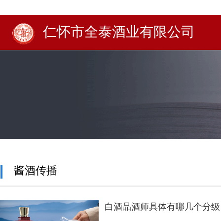
仁怀市全泰酒业有限公司
酱酒传播
白酒品酒师具体有哪几个分级