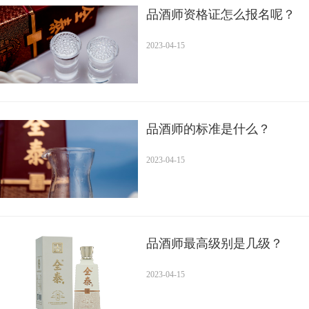
品酒师资格证怎么报名呢？
2023-04-15
品酒师的标准是什么？
2023-04-15
品酒师最高级别是几级？
2023-04-15