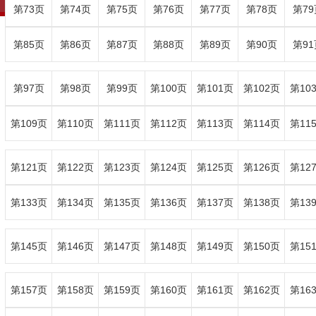
第73页
第74页
第75页
第76页
第77页
第78页
第79
第85页
第86页
第87页
第88页
第89页
第90页
第91
第97页
第98页
第99页
第100页
第101页
第102页
第10
第109页
第110页
第111页
第112页
第113页
第114页
第11
第121页
第122页
第123页
第124页
第125页
第126页
第12
第133页
第134页
第135页
第136页
第137页
第138页
第13
第145页
第146页
第147页
第148页
第149页
第150页
第15
第157页
第158页
第159页
第160页
第161页
第162页
第16