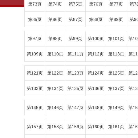
第73页
第74页
第75页
第76页
第77页
第7
第85页
第86页
第87页
第88页
第89页
第9
第97页
第98页
第99页
第100页
第101页
第10
第109页
第110页
第111页
第112页
第113页
第11
第121页
第122页
第123页
第124页
第125页
第12
第133页
第134页
第135页
第136页
第137页
第13
第145页
第146页
第147页
第148页
第149页
第15
第157页
第158页
第159页
第160页
第161页
第16