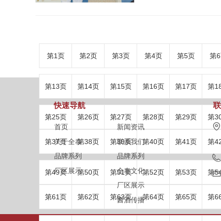
第1页
第2页
第3页
第4页
第5页
第
第13页
第14页
第15页
第16页
第17页
第1
快速导航
联
第25页
第26页
第27页
第28页
第29页
第3
首页
新闻资讯
第37页
第38页
第39页
第40页
第41页
第4
关于全泰
联系我们
品牌系列
品牌系列
厂区展示
全泰文化
第49页
第50页
第51页
第52页
第53页
第5
厂区展示
第61页
第62页
第63页
第64页
第65页
第6
酱酒传播