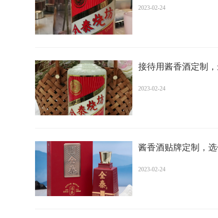
2023-02-24
接待用酱香酒定制，
2023-02-24
酱香酒贴牌定制，选
2023-02-24