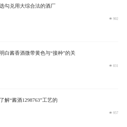
选勾兑用大综合法的酒厂
넶
902
明白酱香酒微带黄色与“接种”的关
넶
831
“酱酒1298763”工艺的
넶
957