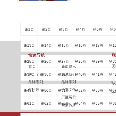
第1页
第2页
第3页
第4页
第5页
第
第13页
第14页
第15页
第16页
第17页
第1
快速导航
联
第25页
第26页
第27页
第28页
第29页
第3
首页
新闻资讯
第37页
第38页
第39页
第40页
第41页
第4
关于全泰
联系我们
品牌系列
品牌系列
厂区展示
全泰文化
第49页
第50页
第51页
第52页
第53页
第5
厂区展示
第61页
第62页
第63页
第64页
第65页
第6
酱酒传播