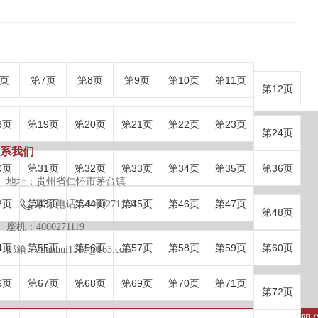
6页
第7页
第8页
第9页
第10页
第11页
第12页
8页
第19页
第20页
第21页
第22页
第23页
第24页
系我们
0页
第31页
第32页
第33页
第34页
第35页
第36页
地址：
贵州省仁怀市茅台镇
2页
第43页
第44页
第45页
第46页
第47页
联系电话：4000271119
第48页
座机：
4000271119
4页
第55页
第56页
第57页
第58页
第59页
第60页
邮箱：
zhunhui1316@163.com
6页
第67页
第68页
第69页
第70页
第71页
第72页