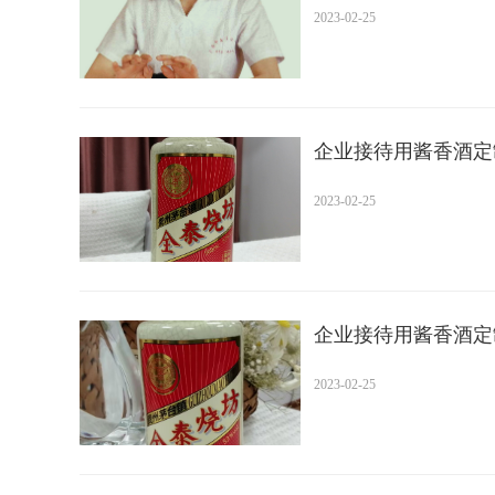
2023-02-25
企业接待用酱香酒定
2023-02-25
企业接待用酱香酒定
2023-02-25