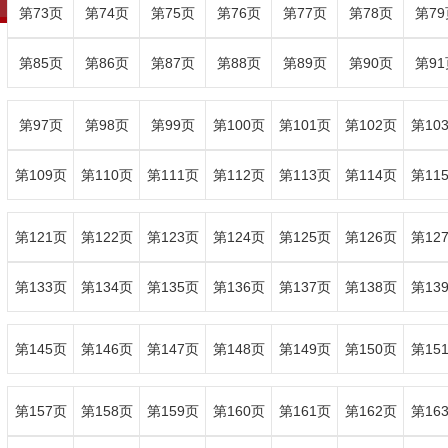
第73页
第74页
第75页
第76页
第77页
第78页
第79
第85页
第86页
第87页
第88页
第89页
第90页
第91
第97页
第98页
第99页
第100页
第101页
第102页
第10
第109页
第110页
第111页
第112页
第113页
第114页
第11
第121页
第122页
第123页
第124页
第125页
第126页
第12
第133页
第134页
第135页
第136页
第137页
第138页
第13
第145页
第146页
第147页
第148页
第149页
第150页
第15
第157页
第158页
第159页
第160页
第161页
第162页
第16