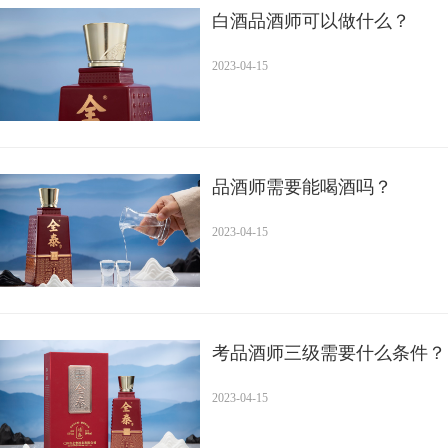
白酒品酒师可以做什么？
2023-04-15
品酒师需要能喝酒吗？
2023-04-15
考品酒师三级需要什么条件？
2023-04-15