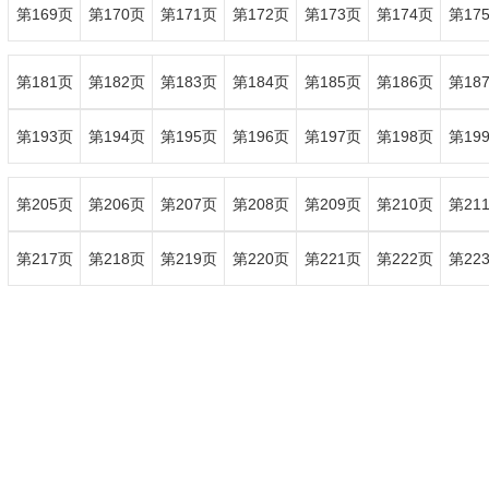
第169页
第170页
第171页
第172页
第173页
第174页
第17
第181页
第182页
第183页
第184页
第185页
第186页
第18
第193页
第194页
第195页
第196页
第197页
第198页
第19
第205页
第206页
第207页
第208页
第209页
第210页
第21
第217页
第218页
第219页
第220页
第221页
第222页
第22