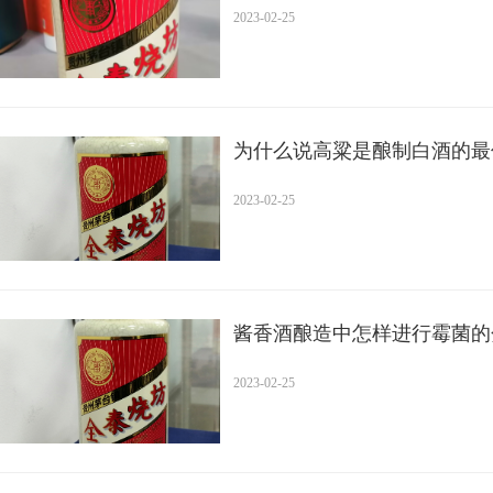
2023-02-25
为什么说高粱是酿制白酒的最
2023-02-25
酱香酒酿造中怎样进行霉菌的
2023-02-25