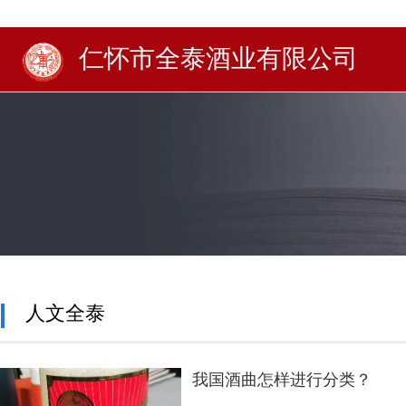
仁怀市全泰酒业有限公司
人文全泰
我国酒曲怎样进行分类？