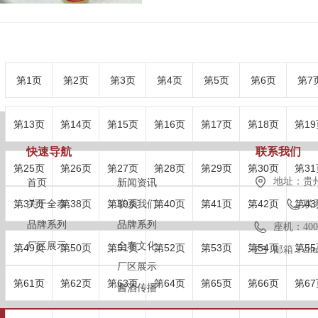
第1页
第2页
第3页
第4页
第5页
第6页
第7
第13页
第14页
第15页
第16页
第17页
第18页
第19
快速导航
联系我们
第25页
第26页
第27页
第28页
第29页
第30页
第31
地址：
贵
首页
新闻资讯
第37页
第38页
第39页
第40页
第41页
第42页
第43
关于全泰
联系我们
联系
品牌系列
品牌系列
座机：
400
厂区展示
全泰文化
第49页
第50页
第51页
第52页
第53页
第54页
第55
邮箱：
zh
厂区展示
第61页
第62页
第63页
第64页
第65页
第66页
第67
酱酒传播