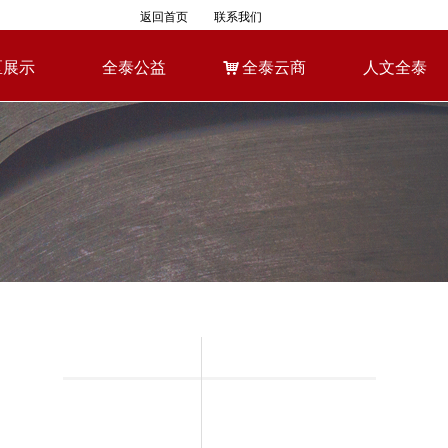
返回首页
联系我们
区展示
全泰公益
낙
全泰云商
人文全泰
区展示
全泰公益
낙
全泰云商
人文全泰