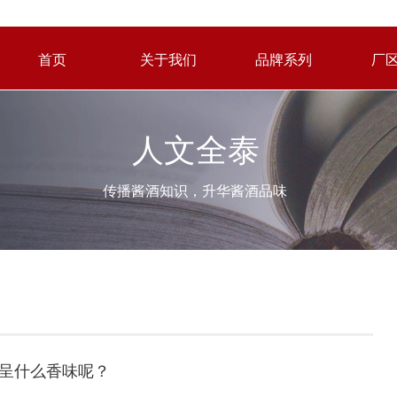
首页
关于我们
品牌系列
厂
首页
关于我们
品牌系列
厂
人文全泰
传播酱酒知识，升华酱酒品味
呈什么香味呢？