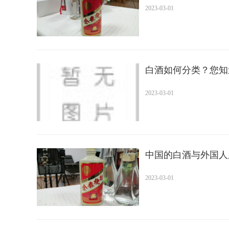
2023-03-01
白酒如何分类？您知
2023-03-01
中国的白酒与外国人
2023-03-01