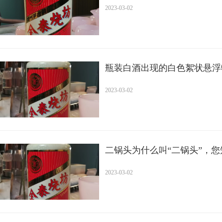
2023-03-02
瓶装白酒出现的白色絮状悬浮
2023-03-02
二锅头为什么叫“二锅头”，
2023-03-02