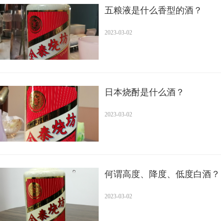
五粮液是什么香型的酒？
2023-03-02
日本烧酎是什么酒？
2023-03-02
何谓高度、降度、低度白酒？
2023-03-02