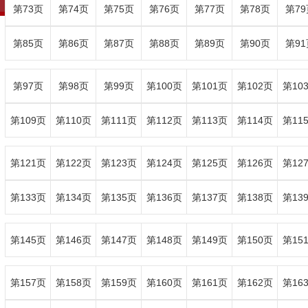
第73页
第74页
第75页
第76页
第77页
第78页
第79
第85页
第86页
第87页
第88页
第89页
第90页
第91
第97页
第98页
第99页
第100页
第101页
第102页
第10
第109页
第110页
第111页
第112页
第113页
第114页
第11
第121页
第122页
第123页
第124页
第125页
第126页
第12
第133页
第134页
第135页
第136页
第137页
第138页
第13
第145页
第146页
第147页
第148页
第149页
第150页
第15
第157页
第158页
第159页
第160页
第161页
第162页
第16