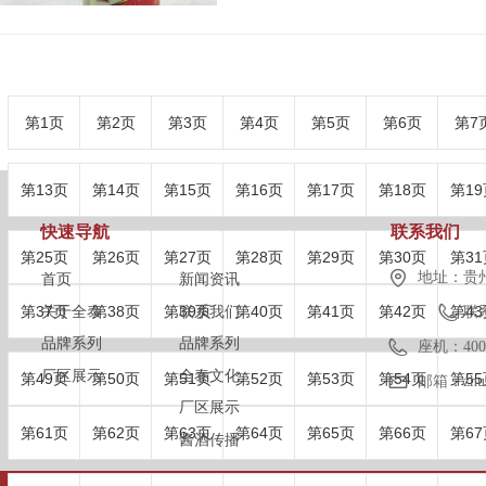
第1页
第2页
第3页
第4页
第5页
第6页
第7
第13页
第14页
第15页
第16页
第17页
第18页
第19
快速导航
联系我们
第25页
第26页
第27页
第28页
第29页
第30页
第31
地址：
贵
首页
新闻资讯
第37页
第38页
第39页
第40页
第41页
第42页
第43
关于全泰
联系我们
联系
品牌系列
品牌系列
座机：
400
厂区展示
全泰文化
第49页
第50页
第51页
第52页
第53页
第54页
第55
邮箱：
zh
厂区展示
第61页
第62页
第63页
第64页
第65页
第66页
第67
酱酒传播