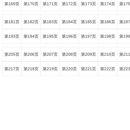
第169页
第170页
第171页
第172页
第173页
第174页
第17
第181页
第182页
第183页
第184页
第185页
第186页
第18
第193页
第194页
第195页
第196页
第197页
第198页
第19
第205页
第206页
第207页
第208页
第209页
第210页
第21
第217页
第218页
第219页
第220页
第221页
第222页
第22