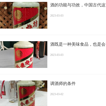
酒的功能与功效，中国古代这
2023-03-03
酒既是一种美味食品，也是会
2023-03-03
调酒师的条件
2023-03-02