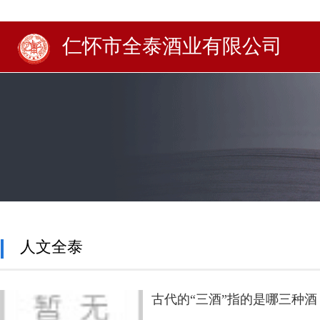
仁怀市全泰酒业有限公司
人文全泰
古代的“三酒”指的是哪三种