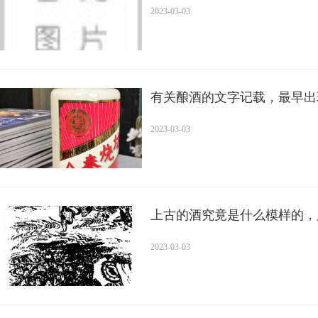
2023-03-03
有关酿酒的文字记载，最早出
2023-03-03
上古的酒究竟是什么模样的，
2023-03-03