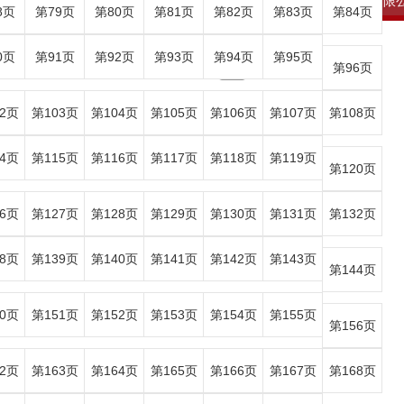
黔ICP备2021000783号-2
版权所有 ©
仁怀市全泰酒业有限
8页
第79页
第80页
第81页
第82页
第83页
第84页
黔ICP备18007710号
0页
第91页
第92页
第93页
第94页
第95页
第96页
本网站支持
IPv6
2页
第103页
第104页
第105页
第106页
第107页
第108页
4页
第115页
第116页
第117页
第118页
第119页
第120页
6页
第127页
第128页
第129页
第130页
第131页
第132页
8页
第139页
第140页
第141页
第142页
第143页
第144页
0页
第151页
第152页
第153页
第154页
第155页
第156页
2页
第163页
第164页
第165页
第166页
第167页
第168页