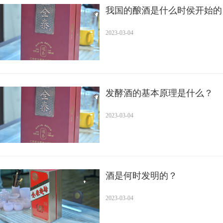
我国的酿酒是什么时侯开始的
2023-03-04
发酵酒的基本原理是什么？
2023-03-04
酒是何时发明的？
2023-03-04