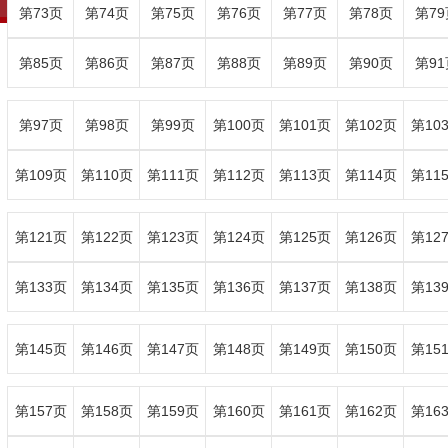
第73页
第74页
第75页
第76页
第77页
第78页
第79
第85页
第86页
第87页
第88页
第89页
第90页
第91
第97页
第98页
第99页
第100页
第101页
第102页
第10
第109页
第110页
第111页
第112页
第113页
第114页
第11
第121页
第122页
第123页
第124页
第125页
第126页
第12
第133页
第134页
第135页
第136页
第137页
第138页
第13
第145页
第146页
第147页
第148页
第149页
第150页
第15
第157页
第158页
第159页
第160页
第161页
第162页
第16