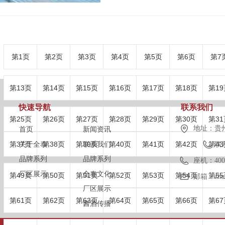
第1页
第2页
第3页
第4页
第5页
第6页
第7
第13页
第14页
第15页
第16页
第17页
第18页
第19
快速导航
联系我们
第25页
第26页
第27页
第28页
第29页
第30页
第31
地址：
贵
首页
新闻资讯
第37页
第38页
第39页
第40页
第41页
第42页
第43
关于全泰
联系我们
联系
品牌系列
品牌系列
座机：
400
厂区展示
全泰文化
第49页
第50页
第51页
第52页
第53页
第54页
第55
邮箱：
zh
厂区展示
第61页
第62页
第63页
第64页
第65页
第66页
第67
酱酒传播