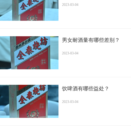
2023-03-04
男女耐酒量有哪些差别？
2023-03-04
饮啤酒有哪些益处？
2023-03-04