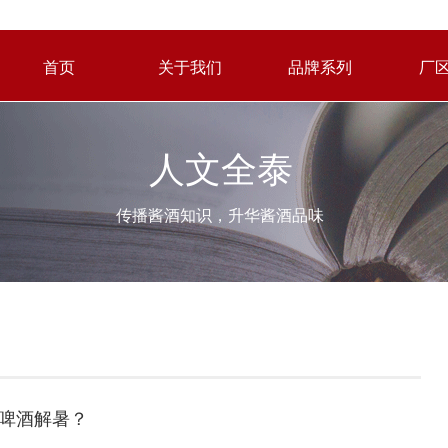
首页
关于我们
品牌系列
厂
首页
关于我们
品牌系列
厂
人文全泰
传播酱酒知识，升华酱酒品味
啤酒解暑？