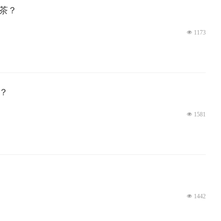
茶？
넶
1173
？
넶
1581
넶
1442