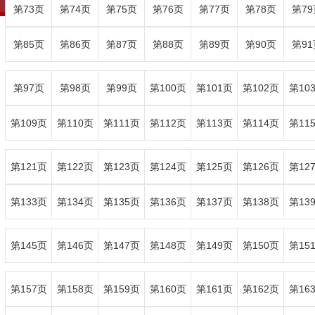
第73页
第74页
第75页
第76页
第77页
第78页
第79
第85页
第86页
第87页
第88页
第89页
第90页
第91
第97页
第98页
第99页
第100页
第101页
第102页
第10
第109页
第110页
第111页
第112页
第113页
第114页
第11
第121页
第122页
第123页
第124页
第125页
第126页
第12
第133页
第134页
第135页
第136页
第137页
第138页
第13
第145页
第146页
第147页
第148页
第149页
第150页
第15
第157页
第158页
第159页
第160页
第161页
第162页
第16